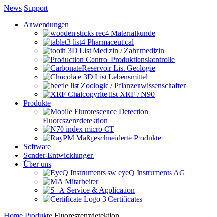
News
Support
Anwendungen
Materialkunde
Pharmaceutical
Medizin / Zahnmedizin
Produktionskontrolle
Geologie
Lebensmittel
Zoologie / Pflanzenwissenschaften
XRF / N90
Produkte
Fluoreszenzdetektion
micro CT
Maßgeschneiderte Produkte
Software
Sonder-Entwicklungen
Über uns
eyeQ Instruments AG
Mitarbeiter
Service & Application
Certificates
Home
Produkte
Fluoreszenzdetektion